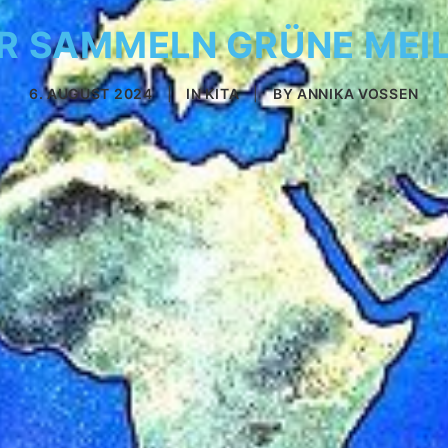
R SAMMELN GRÜNE MEI
6. AUGUST 2024
|
IN
KITA
|
BY
ANNIKA VOSSEN