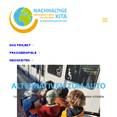
DAS PROJEKT
PRAXISBEISPIELE
NEUIGKEITEN
ALTERNATIVEN ZUM AUTO
14. MAI 2025
|
IN
KINDERTAGESPFLEGE
|
BY
ANNIKA VOSSEN