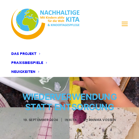
DAS PROJEKT
PRAXISBEISPIELE
NEUIGKEITEN
WIEDERVERWENDUNG
STATT ENTSORGUNG
19. SEPTEMBER 2024
|
IN
KITA
|
BY
ANNIKA VOSSEN