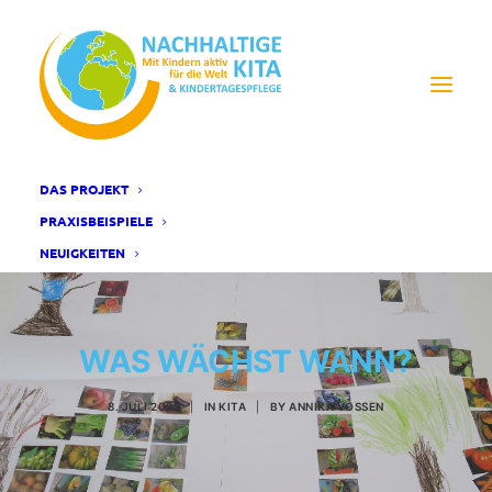
DAS PROJEKT
PRAXISBEISPIELE
NEUIGKEITEN
WAS WÄCHST WANN?
8. JULI 2025
|
IN
KITA
|
BY
ANNIKA VOSSEN