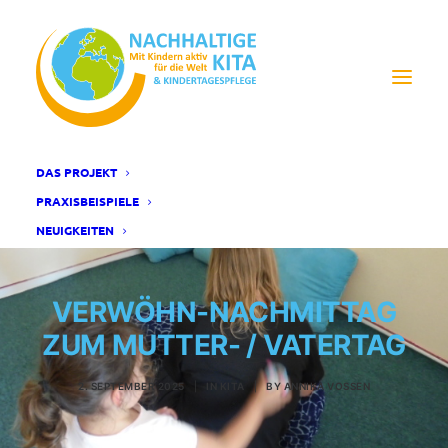
DAS PROJEKT
PRAXISBEISPIELE
NEUIGKEITEN
VERWÖHN-NACHMITTAG
ZUM MUTTER- / VATERTAG
2. SEPTEMBER 2025
|
IN
KITA
|
BY
ANNIKA VOSSEN