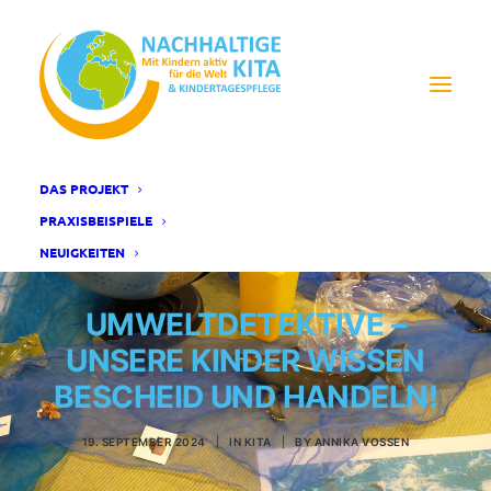
DAS PROJEKT
PRAXISBEISPIELE
NEUIGKEITEN
UMWELTDETEKTIVE –
UNSERE KINDER WISSEN
BESCHEID UND HANDELN!
19. SEPTEMBER 2024
|
IN
KITA
|
BY
ANNIKA VOSSEN