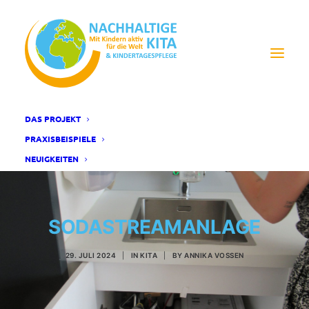
DAS PROJEKT
PRAXISBEISPIELE
NEUIGKEITEN
SODASTREAMANLAGE
29. JULI 2024
|
IN
KITA
|
BY
ANNIKA VOSSEN