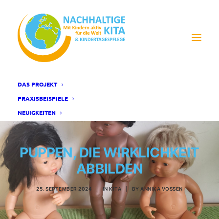
DAS PROJEKT
PRAXISBEISPIELE
NEUIGKEITEN
PUPPEN, DIE WIRKLICHKEIT
ABBILDEN
25. SEPTEMBER 2024
|
IN
KITA
|
BY
ANNIKA VOSSEN