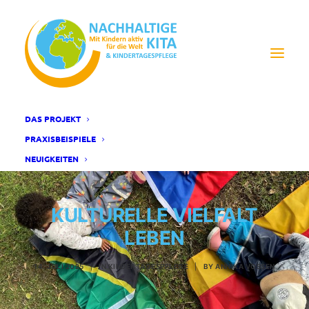
DAS PROJEKT
PRAXISBEISPIELE
NEUIGKEITEN
KULTURELLE VIELFALT
LEBEN
14. JULI 2025
|
IN
KINDERTAGESPFLEGE
|
BY
ANNIKA VOSSEN