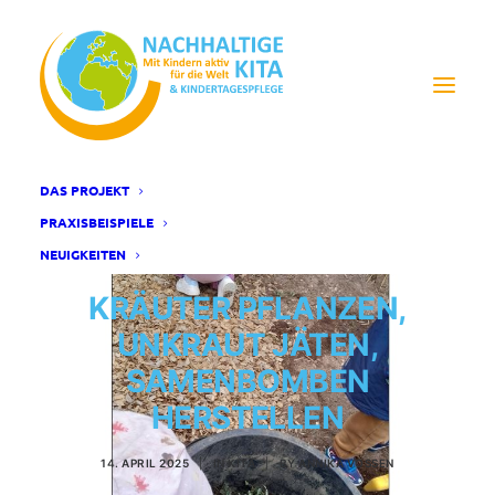
DAS PROJEKT
PRAXISBEISPIELE
NEUIGKEITEN
KRÄUTER PFLANZEN,
UNKRAUT JÄTEN,
SAMENBOMBEN
HERSTELLEN
14. APRIL 2025
|
IN
KITA
|
BY
ANNIKA VOSSEN