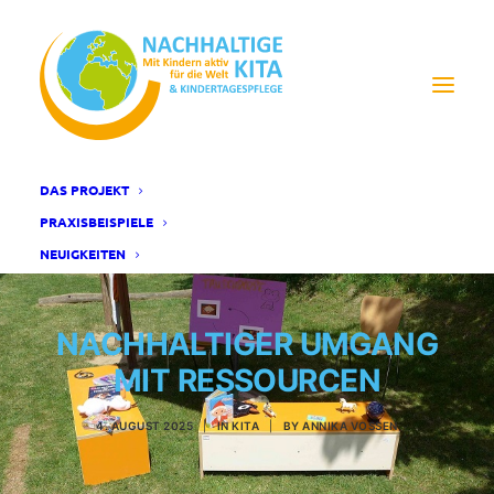
DAS PROJEKT
PRAXISBEISPIELE
NEUIGKEITEN
NACHHALTIGER UMGANG
MIT RESSOURCEN
4. AUGUST 2025
|
IN
KITA
|
BY
ANNIKA VOSSEN