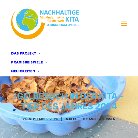
DAS PROJEKT
PRAXISBEISPIELE
NEUIGKEITEN
IGELBESUCH IN DER KITA -
TIER DES JAHRES 2024
24. SEPTEMBER 2024
|
IN
KITA
|
BY
ANNIKA VOSSEN