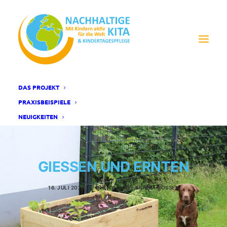
DAS PROJEKT
PRAXISBEISPIELE
NEUIGKEITEN
GIESSEN UND ERNTEN
16. JULI 2024
|
IN
KITA
|
BY
ANNIKA VOSSEN