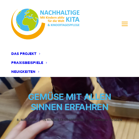
DAS PROJEKT
PRAXISBEISPIELE
NEUIGKEITEN
GEMÜSE MIT ALLEN
SINNEN ERFAHREN
6. MAI 2025
|
IN
KINDERTAGESPFLEGE
|
BY
ANNIKA VOSSEN