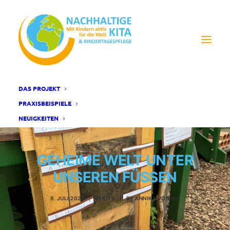
DAS PROJEKT
PRAXISBEISPIELE
NEUIGKEITEN
GEHEIME WELT UNTER
UNSEREN FÜSSEN
9. JULI 2025
|
IN
KITA
|
BY
ANNIKA VOSSEN