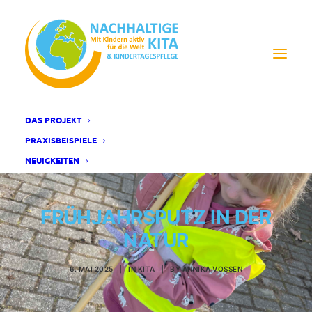
DAS PROJEKT
PRAXISBEISPIELE
NEUIGKEITEN
FRÜHJAHRSPUTZ IN DER
NATUR
6. MAI 2025
|
IN
KITA
|
BY
ANNIKA VOSSEN