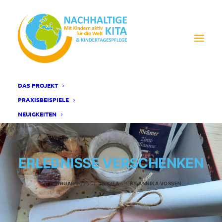
DAS PROJEKT
PRAXISBEISPIELE
NEUIGKEITEN
ERLEBNISSE VERSCHENKEN
21. FEBRUAR 2025
|
IN
KITA
|
BY
ANNIKA VOSSEN