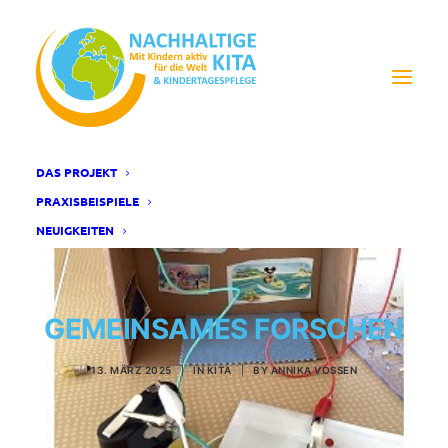
DAS PROJEKT
PRAXISBEISPIELE
NEUIGKEITEN
GEMEINSAMES FORSCHEN
13. MÄRZ 2025
|
IN
KITA
|
BY
ANNIKA VOSSEN