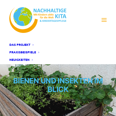
DAS PROJEKT
PRAXISBEISPIELE
NEUIGKEITEN
BIENEN UND INSEKTEN IM
BLICK
8. JULI 2025
|
IN
KITA
|
BY
ANNIKA VOSSEN